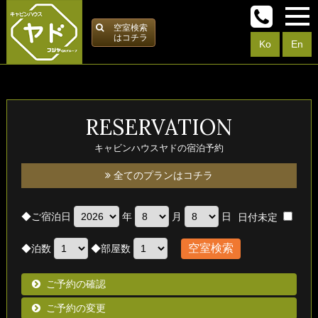
空室検索
はコチラ
Ko
En
RESERVATION
キャビンハウスヤドの宿泊予約
全てのプランはコチラ
◆
ご宿泊日
年
月
日
日付未定
◆
泊数
◆
部屋数
ご予約の確認
ご予約の変更