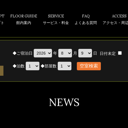
PT
FLOOR GUIDE
SERVICE
FAQ
ACCESS
プト
館内案内
サービス・料金
よくある質問
アクセス・周
◆
ご宿泊日
年
月
日
日付未定
◆
泊数
◆
部屋数
NEWS