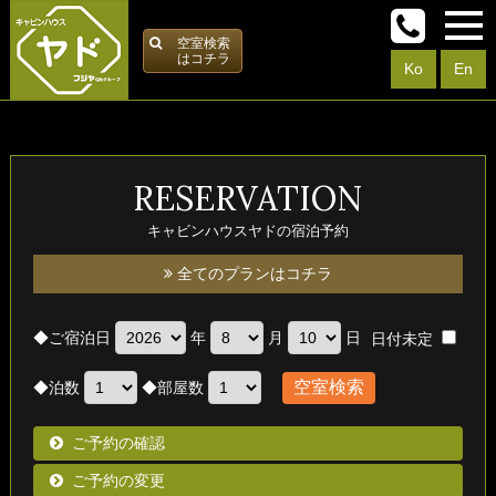
空室検索
はコチラ
Ko
En
RESERVATION
キャビンハウスヤドの宿泊予約
全てのプランはコチラ
◆
ご宿泊日
年
月
日
日付未定
◆
泊数
◆
部屋数
ご予約の確認
ご予約の変更