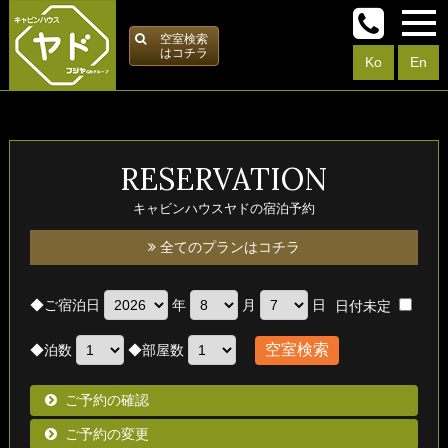
空室検索
はコチラ
Ko
En
RESERVATION
キャビンハウスヤドの宿泊予約
全てのプランはコチラ
◆
ご宿泊日
年
月
日
日付未定
◆
泊数
◆
部屋数
ご予約の確認
ご予約の変更