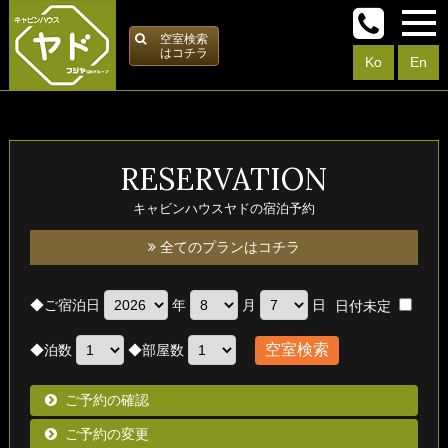
空室検索
はコチラ
Ko
En
RESERVATION
キャビンハウスヤドの宿泊予約
全てのプランはコチラ
◆
ご宿泊日
年
月
日
日付未定
◆
泊数
◆
部屋数
ご予約の確認
ご予約の変更