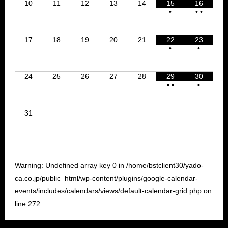
10
11
12
13
14
15
16
•
•
•
17
18
19
20
21
22
23
•
•
24
25
26
27
28
29
30
•
•
•
31
Warning
: Undefined array key 0 in
/home/bstclient30/yado-
ca.co.jp/public_html/wp-content/plugins/google-calendar-
events/includes/calendars/views/default-calendar-grid.php
on
line
272