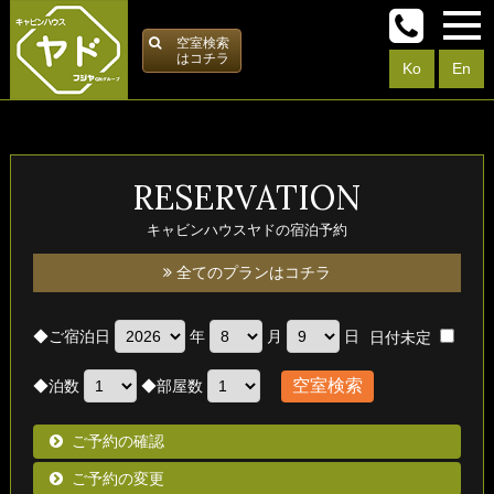
空室検索
はコチラ
Ko
En
RESERVATION
キャビンハウスヤドの宿泊予約
全てのプランはコチラ
◆
ご宿泊日
年
月
日
日付未定
◆
泊数
◆
部屋数
ご予約の確認
ご予約の変更