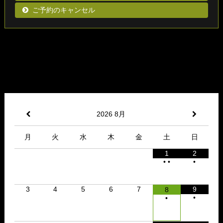
ご予約のキャンセル
2026
8月
月
火
水
木
金
土
日
1
2
•
•
•
3
4
5
6
7
9
8
•
•